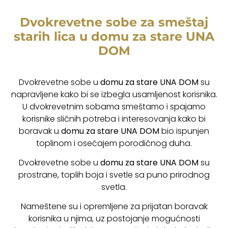
Dvokrevetne sobe za smeštaj
starih lica u domu za stare UNA
DOM
Dvokrevetne sobe u
domu za stare
UNA DOM
su
napravljene kako bi se izbegla usamljenost korisnika.
U dvokrevetnim sobama smeštamo i spajamo
korisnike sličnih potreba i interesovanja kako bi
boravak u
domu za stare
UNA DOM
bio ispunjen
toplinom i osećajem porodičnog duha.
Dvokrevetne sobe u
domu za stare
UNA DOM
su
prostrane, toplih boja i svetle sa puno prirodnog
svetla.
Nameštene su i opremljene za prijatan boravak
korisnika u njima, uz postojanje mogućnosti