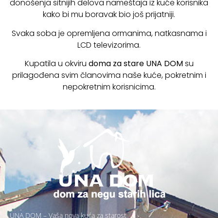
donošenja sitnijih delova nameštaja iz kuće korisnika
kako bi mu boravak bio još prijatniji.
Svaka soba je opremljena ormanima, natkasnama i
LCD televizorima.
Kupatila u okviru
doma za stare
UNA DOM
su
prilagođena svim članovima naše kuće, pokretnim i
nepokretnim korisnicima.
UNA DOM – Vaša nova kuća za starost