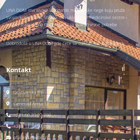
UNA DOM ima visoke standarde medicinske nege koju pruža
svojim korisnicima. Stručni tim, uključujući medicinske sestre i
lekare, stalno je na raspolaganju za svakodnevne potrebe
korisnika.
Dobrodošli u UNA DOM gde ćete se osećati kao kod kuće :)
Kontakt
Gostivarska 89
Generala Anrija 12
+381 60 30 97 200
+381 11 30 97 200
office@unadom.rs