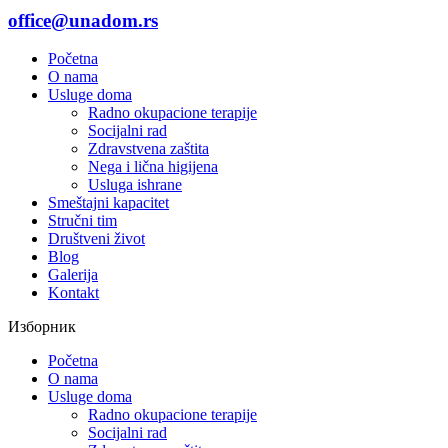
office@unadom.rs
Početna
O nama
Usluge doma
Radno okupacione terapije
Socijalni rad
Zdravstvena zaštita
Nega i lična higijena
Usluga ishrane
Smeštajni kapacitet
Stručni tim
Društveni život
Blog
Galerija
Kontakt
Изборник
Početna
O nama
Usluge doma
Radno okupacione terapije
Socijalni rad