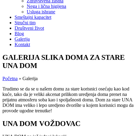
Zdravstvena zaštita
Nega i lična higijena
Usluga ishrane
Smeštajni kapacitet
Stručni tim
Društveni život
Blog
Galerija
Kontakt
GALERIJA SLIKA DOMA ZA STARE
UNA DOM
Početna
»
Galerija
Trudimo se da se u našem domu za stare korisnici osećaju kao kod
kuće, tako da je veliki akcenat prilikom uredjenja doma prenet na
prijatnu atmosferu soba kao i spoljašnosti doma. Dom za stare UNA
DOM ima veliko i lepo uredjeno dvorište u kojem korisnici mogu da
provode ugodne trenutke!
UNA DOM VOŽDOVAC