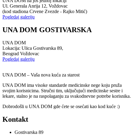
UNA DOM na još jednoj lokaciji
Ul. Generala Anrija 12, Voždovac
(kod stadiona Crvene Zvezde - Rajko Mitić)
Pogledaj galeriju
UNA DOM GOSTIVARSKA
UNA DOM
Lokacija: Ulica Gostivarska 89,
Beograd Voždovac
Pogledaj galeriju
UNA DOM – Vaša nova kuća za starost
UNA DOM ima visoke standarde medicinske nege koju pruža
svojim korisnicima. Stručni tim, uključujući medicinske sestre i
lekare, stalno je na raspolaganju za svakodnevne potrebe korisnika.
Dobrodošli u UNA DOM gde ćete se osećati kao kod kuće :)
Kontakt
Gostivarska 89