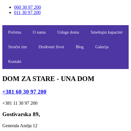
Скочите
060 30 97 200
на
011 30 97 200
садржај
Početna
O nama
Usluge doma
Smeštajni kapacitet
Stručni tim
Društveni život
Blog
Galerija
Kontakt
DOM ZA STARE - UNA DOM
+381 60 30 97 200
+381 11 30 97 200
Gostivarska 89,
Generala Anrija 12