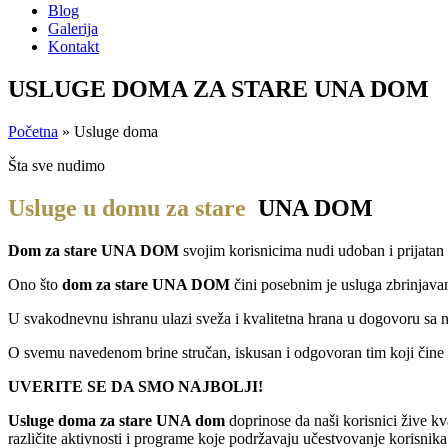
Blog
Galerija
Kontakt
USLUGE DOMA ZA STARE UNA DOM
Početna
»
Usluge doma
Šta sve nudimo
Usluge u domu za stare
UNA DOM
Dom za stare
UNA DOM
svojim korisnicima nudi udoban i prijatan
Ono što
dom za stare
UNA DOM
čini posebnim je usluga zbrinjavan
U svakodnevnu ishranu ulazi sveža i kvalitetna hrana u dogovoru sa nu
O svemu navedenom brine stručan, iskusan i odgovoran tim koji čine
UVERITE SE DA SMO NAJBOLJI!
Usluge doma za stare UNA dom
doprinose da naši korisnici žive k
različite aktivnosti i programe koje podržavaju učestvovanje korisni