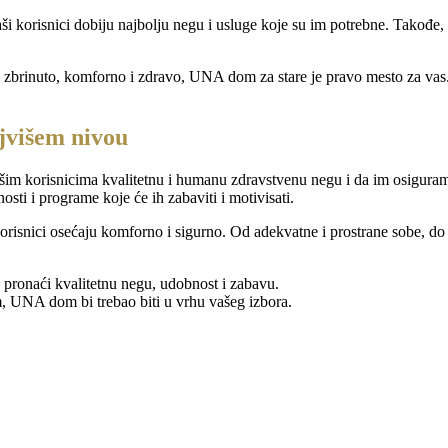
aši korisnici dobiju najbolju negu i usluge koje su im potrebne. Tako
e zbrinuto, komforno i zdravo, UNA dom za stare je pravo mesto za vas
ajvišem nivou
im korisnicima kvalitetnu i humanu zdravstvenu negu i da im osiguramo
osti i programe koje će ih zabaviti i motivisati.
orisnici osećaju komforno i sigurno. Od adekvatne i prostrane sobe, do p
pronaći kvalitetnu negu, udobnost i zabavu.
otom, UNA dom bi trebao biti u vrhu vašeg izbora.