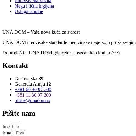
Zdravstvena zaštita
Nega i lična higijena
Usluga ishrane
UNA DOM – Vaša nova kuća za starost
UNA DOM ima visoke standarde medicinske nege koju pruža svojim kori
Dobrodošli u UNA DOM gde ćete se osećati kao kod kuće :)
Kontakt
Gostivarska 89
Generala Anrija 12
+381 60 30 97 200
+381 11 30 97 200
office@unadom.rs
Pišite nam
Ime
Email