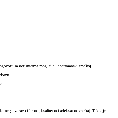
ogovoru sa korisnicima moguć je i apartmanski smeštaj.
u domu.
e.
a nega, zdrava ishrana, kvalitetan i adekvatan smeštaj. Takodje