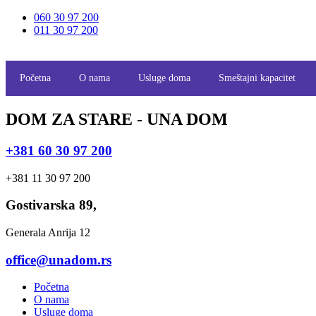
Скочите
060 30 97 200
на
011 30 97 200
садржај
Početna
O nama
Usluge doma
Smeštajni kapacitet
DOM ZA STARE - UNA DOM
+381 60 30 97 200
+381 11 30 97 200
Gostivarska 89,
Generala Anrija 12
office@unadom.rs
Početna
O nama
Usluge doma