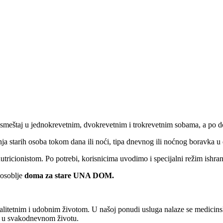
 smeštaj u jednokrevetnim, dvokrevetnim i trokrevetnim sobama, a po d
ja starih osoba tokom dana ili noći, tipa dnevnog ili noćnog boravka 
tricionistom. Po potrebi, korisnicima uvodimo i specijalni režim ishran
 osoblje
doma za stare
UNA DOM.
valitetnim i udobnim životom. U našoj ponudi usluga nalaze se medicinsk
ka u svakodnevnom životu.