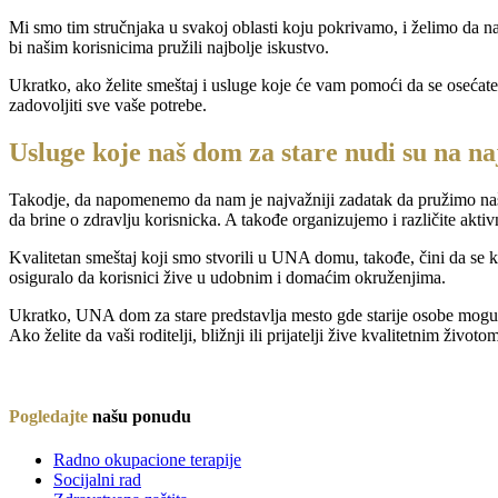
Mi smo tim stručnjaka u svakoj oblasti koju pokrivamo, i želimo da n
bi našim korisnicima pružili najbolje iskustvo.
Ukratko, ako želite smeštaj i usluge koje će vam pomoći da se osećat
zadovoljiti sve vaše potrebe.
Usluge koje naš dom za stare nudi su na n
Takodje, da napomenemo da nam je najvažniji zadatak da pružimo naš
da brine o zdravlju korisnicka. A takođe organizujemo i različite aktivn
Kvalitetan smeštaj koji smo stvorili u UNA domu, takođe, čini da se k
osiguralo da korisnici žive u udobnim i domaćim okruženjima.
Ukratko, UNA dom za stare predstavlja mesto gde starije osobe mogu 
Ako želite da vaši roditelji, bližnji ili prijatelji žive kvalitetnim živ
Pogledajte
našu ponudu
Radno okupacione terapije
Socijalni rad