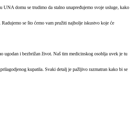
đe, u UNA domu se trudimo da stalno unapređujemo svoje usluge, kako
. Radujemo se što ćemo vam pružiti najbolje iskustvo koje će
 ugodan i bezbrižan život. Naš tim medicinskog osoblja uvek je tu
rilagodjenog kupatila. Svaki detalj je pažljivo razmatran kako bi se