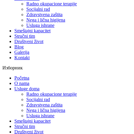
Radno okupacione terapije
Socijalni rad
Zdravstvena zaštita
Nega i lična higijena
Usluga ishrane
Smeštajni kapacitet
Stručni tim
Društveni život
Blog
Galerija
Kontakt
Изборник
Početna
O nama
Usluge doma
Radno okupacione terapije
Socijalni rad
Zdravstvena zaštita
Nega i lična higijena
Usluga ishrane
Smeštajni kapacitet
Stručni tim
Društveni život