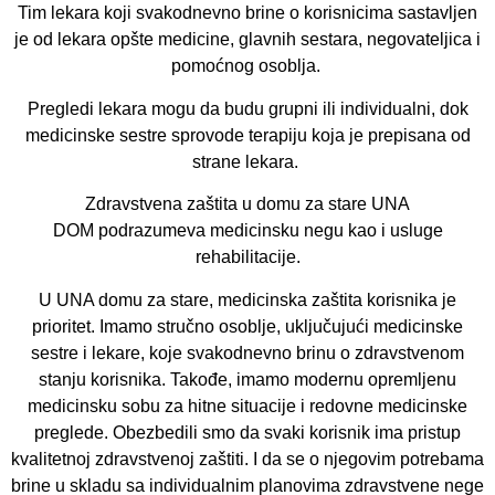
Tim lekara koji svakodnevno brine o korisnicima sastavljen
je od lekara opšte medicine, glavnih sestara, negovateljica i
pomoćnog osoblja.
Pregledi lekara mogu da budu grupni ili individualni, dok
medicinske sestre sprovode terapiju koja je prepisana od
strane lekara.
Zdravstvena zaštita u
domu za stare
UNA
DOM
podrazumeva medicinsku negu kao i usluge
rehabilitacije.
U UNA domu za stare, medicinska zaštita korisnika je
prioritet. Imamo stručno osoblje, uključujući medicinske
sestre i lekare, koje svakodnevno brinu o zdravstvenom
stanju korisnika. Takođe, imamo modernu opremljenu
medicinsku sobu za hitne situacije i redovne medicinske
preglede. Obezbedili smo da svaki korisnik ima pristup
kvalitetnoj zdravstvenoj zaštiti. I da se o njegovim potrebama
brine u skladu sa individualnim planovima zdravstvene nege