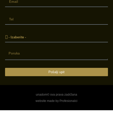
Pošalji upit
unadom© sva prava zadržana
website made by Profesionalci