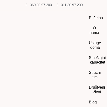
060 30 97 200
011 30 97 200
Početna
O
nama
Usluge
doma
Smeštajni
kapacitet
Stručni
tim
Društveni
život
Blog