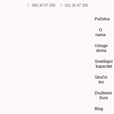
060 30 97 200
011 30 97 200
Početna
O
nama
Usluge
doma
Smeštajni
kapacitet
Stručni
tim
Društveni
život
Blog