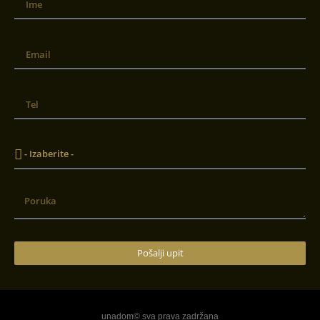
Pošalji upit
unadom© sva prava zadržana