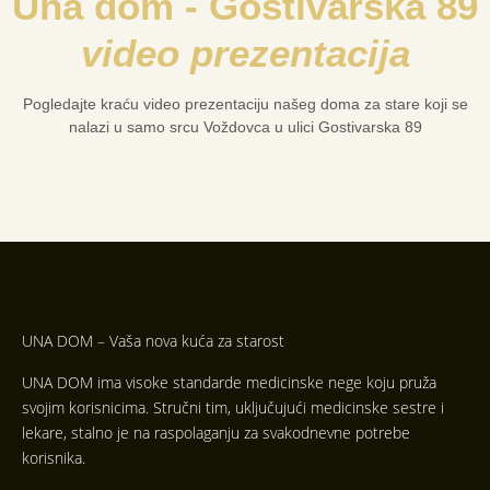
Una dom - Gostivarska 89
video prezentacija
Pogledajte kraću video prezentaciju našeg doma za stare koji se
nalazi u samo srcu Voždovca u ulici Gostivarska 89
UNA DOM – Vaša nova kuća za starost
UNA DOM ima visoke standarde medicinske nege koju pruža
svojim korisnicima. Stručni tim, uključujući medicinske sestre i
lekare, stalno je na raspolaganju za svakodnevne potrebe
korisnika.